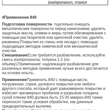
изопропанол, этанол
4Применение 840
Подготовка поверхности
- тщательно очищать
металлические поверхности перед нанесением; удалять
защитные масла, оливки и жиры путем обезжиривания с
помощью растворителя или щелочной очистки; удалять
ржавчину;Покрытия из глины или оксида с помощью
подходящих методов химической или механической
очистки.
Смешивание
Если требуется разбавление, используйте
смесь изопропанола: толуена 1:1 (по
объему).Примечание: надлежащее разбавление для
различных методов применения лучше всего достигается
на основе опыта..
Применение
Применить 840 с помощью кисти,
погружения, спрея, рулового покрытия или любого
другого способа, который дает равномерное покрытие и
избегает чрезмерных пробелов и разрывов.толщина
сухой пленки 840 должна быть 15-35 микрон.840 также
переносит такие условия обработки, как длинные
предварительные выпечки.