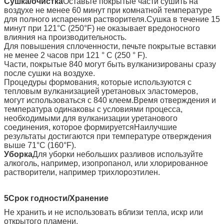
Сушка/очистка
Оставьте покрытые части сушить на
воздухе не менее 60 минут при комнатной температуре
для полного испарения растворителя.Сушка в течение 15
минут при 121°C (250°F) не оказывает вредоносного
влияния на производительность.
Для повышения сплоченности, печьте покрытые вставки
не менее 2 часов при 121 ° C (250 ° F).
Части, покрытые 840 могут быть вулканизированы сразу
после сушки на воздухе.
Процедуры формования, которые используются с
тепловым вулканизацией уретановых эластомеров,
могут использоваться с 840 клеем.Время отверждения и
температура одинаковы с условиями процесса,
необходимыми для вулканизации уретанового
соединения, которое формируетсяНаилучшие
результаты достигаются при температуре отверждения
выше 71°C (160°F).
Уборка
Для уборки небольших разливов используйте
алкоголь, например, изопропанол, или хлорированное
растворители, например трихлороэтилен.
5Срок годности/Хранение
Не хранить и не использовать вблизи тепла, искр или
открытого пламени.