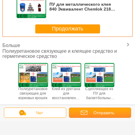
ПУ для металлического клея
840 Эквивалент Chemlok 218
Cilbond 48 49 Thixon 422
Продолжать
Больше
Полиуретановое связующее и клеящее средство и
герметическое средство
тановое
Полиуретановое
Клей из уретана
Сцепляющее из
ПУ 
щее для
связующее для
для
ПУ для
металлич
х крошек
корковых крошек
восстановления
баскетбольных
связую
9009-54-
поверхности
кортов
агенту
5
тенниса
Заме
цилинд
Чат
Отправить
Измените язык
Тиксон
Russian
запрос