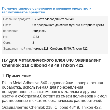
Полиуретановое связующее и клеящее средство и
герметическое средство
Название продукта:
ПУ-металлосоединитель 840
Цвет:
От прозрачного до слегка мутного янтарного цвета
появление:
Жидкость
Нет:
1133
Сорт:
3
Эквивалентный тип:
Чемлок 218, Силбонд 48/49, Тиксон 422
ПУ для металлического клея 840 Эквивалент
Chemlok 218 Cilbond 48 49 Thixon 422
1. Применение
PU to Metal Adhesive 840 - однослойная поверхностная
обработка, используемая для прикрепления
полиуретановых эластомеров к металлам и другим
жестким субстратам.Состоит из смеси полимеров и смол,
растворенных в системе органических растворителей.
Эквивалентно Chemlok 218, Cilbond 48/49, Thixon 422.