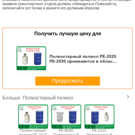
правила транспортного отдела должны соблюдаться.Пожалуйста,
запечатайте рот бочки и храните его должным образом..
Получить лучшую цену для
Полиэстерный полиол PE-2020
PE-2030 применяется в области
литья полиуретановых
эластомеров
Продолжать
Полиэстерный полиол
Больше
 PE-2420
Полиэстерный
PE-B260
PE-2315
Полиэст
терный
полиол PE-2715
Полиэстерный
Полиэстерный
полиол