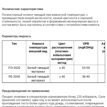
Технические характеристики
Полиэстерный полиол твердый при комнатной температуре, с
преимуществом низкой кислотности, низкой цветности и хорошей
стабильности, легкой обработки и формования.молекулярная масса и
состав могут быть настроены в соответствии с потребностями клиента.
Параметры индекса
Тип
Комната
Цвет
ОРВ
Акт
температура
расплавления
(mgKOH/g)
к
внешний вид
(платино-
(m
кобальтовая
колориметрия)
метод
ПЭ-2020
Белый твердый
≤ 40
53-59
материал
PE-2030
Белый твердый
≤ 40
36-40
материал
Предупреждения по применению
Продукт упакован в специальную оцинкованную бочку, 220 кг/баррель. Срок
хранения составляет один год, и он может использоваться после
прохождения теста более одного года.дождь, столкновения, повреждения
упаковки и загрязнения должны быть предотвращены, и соответствующие