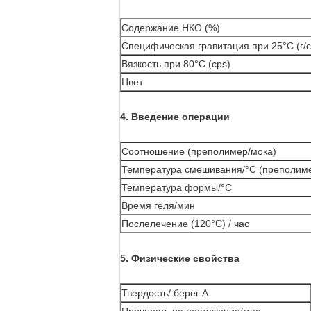
Содержание НКО (%)
Специфическая гравитация при 25°C (г/
Вязкость при 80°C (cps)
Цвет
4. Введение операции
Соотношение (преполимер/мока)
Температура смешивания/°C (преполиме
Температура формы/°C
Время геля/мин
Послелечение (120°C) / час
5. Физические свойства
Твердость/ берег А