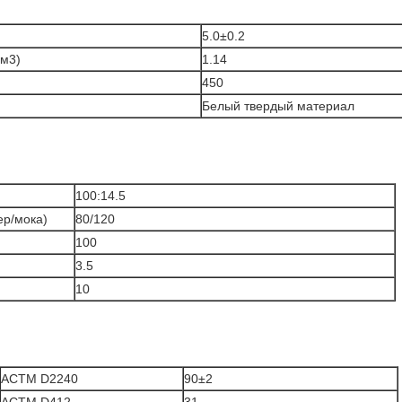
5.0±0.2
см3)
1.14
450
Белый твердый материал
100:14.5
р/мока)
80/120
100
3.5
10
АСТМ D2240
90±2