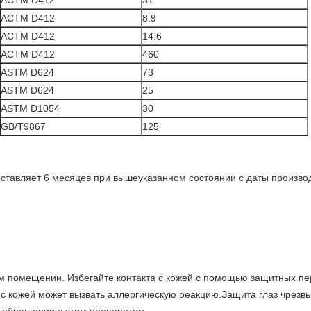
АСТМ D412
31
АСТМ D412
8.9
АСТМ D412
14.6
АСТМ D412
460
ASTM D624
73
ASTM D624
25
ASTM D1054
30
GB/T9867
125
ставляет 6 месяцев при вышеуказанном состоянии с даты производ
 помещении. Избегайте контакта с кожей с помощью защитных пе
с кожей может вызвать аллергическую реакцию.Защита глаз чрезвы