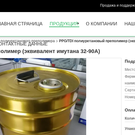
Продажа и поддержк
ЛАВНАЯ СТРАНИЦА
ПРОДУКЦИЯ
О КОМПАНИИ
НАШ
 полиуретанового преполимера
PPG/TDI полиуретановый преполимер (экв
ОНТАКТНЫЕ ДАННЫЕ
олимер (эквивалент имутана 32-90A)
Подр
Место
Фирм
наиме
Серт
Номер
Опла
Колич
Упако