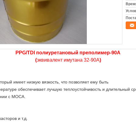
Время
Услов
Поста
PPG/TDI полиуретановый преполимер-90A
(
эквивалент имутана 32-90А
)
орый имеет низкую вязкость, что позволяет ему быть
ературе обеспечивает лучшую теплоустойчивость и длительный ср
ении с MOCA.
сторов и т.д.