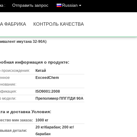
Отправить запрос
Russian
а :
А ФАБРИКА
КОНТРОЛЬ КАЧЕСТВА
ивалент имутана 32-90A)
обная информация о продукте:
 происхождения:
Китай
енное
ExceedChem
нование:
ификация:
ISO9001:2008
 модели:
Преполимер ППГ/ТДИ 90А
та и доставка Условия:
ество мин заказа:
1000 кг
20 кг/барабан; 200 кг/
вывая детали:
барабан